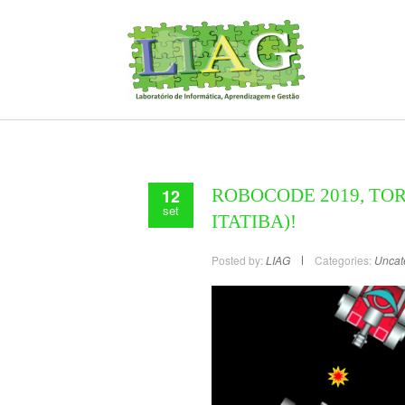
12
ROBOCODE 2019, TOR
set
ITATIBA)!
Posted by:
LIAG
Categories:
Uncat