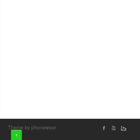
Theme by phonewear
↑