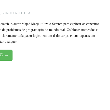
,
VIROU NOTICIA
tch, o autor Majed Marji utiliza o Scratch para explicar os conceitos
ução de problemas de programação do mundo real. Os blocos nomeados e
m claramente cada passo lógico em um dado script, e, com apenas um
star qualquer
NG →