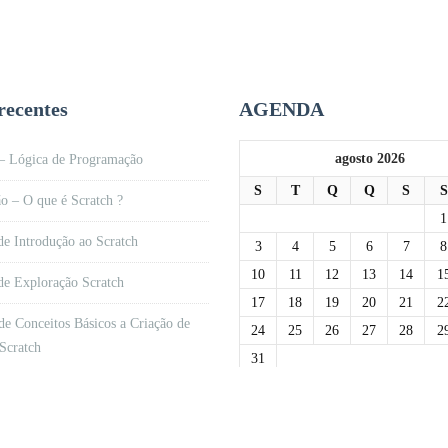
recentes
AGENDA
agosto 2026
 – Lógica de Programação
S
T
Q
Q
S
S
o – O que é Scratch ?
1
de Introdução ao Scratch
3
4
5
6
7
8
10
11
12
13
14
1
de Exploração Scratch
17
18
19
20
21
2
de Conceitos Básicos a Criação de
24
25
26
27
28
2
Scratch
31
« jun