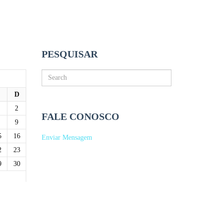
PESQUISAR
D
2
FALE CONOSCO
9
5
16
Enviar Mensagem
2
23
9
30