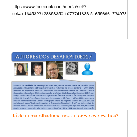
https://www.facebook.com/media/set/?
set=a.1645323128858350.1073741833.516556961734978&typ
Já deu uma olhadinha nos autores dos desafios?