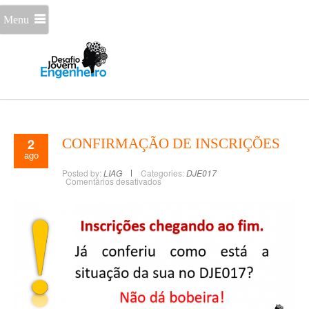
Menu
2
CONFIRMAÇÃO DE INSCRIÇÕES
ago
Posted by:
LIAG
Categories:
DJE017
Comentários desativados