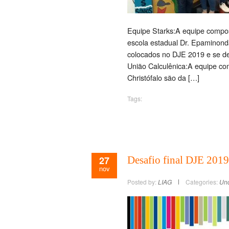
Equipe Starks:A equipe compos
escola estadual Dr. Epaminonda
colocados no DJE 2019 e se d
União Calculênica:A equipe c
Christófalo são da […]
Tags:
27
Desafio final DJE 2019
nov
Posted by:
LIAG
Categories:
Unc