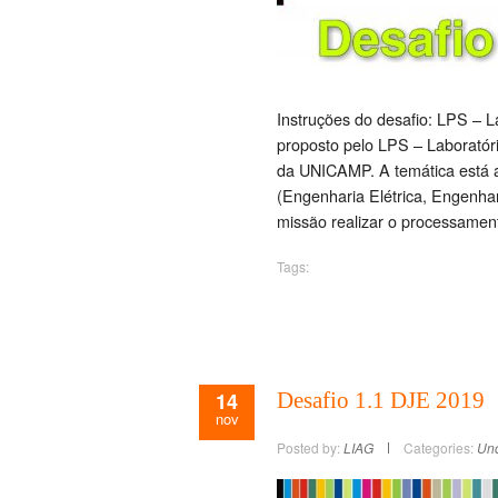
Instruções do desafio: LPS – L
proposto pelo LPS – Laboratór
da UNICAMP. A temática está 
(Engenharia Elétrica, Engenha
missão realizar o processamen
Tags:
14
Desafio 1.1 DJE 2019
nov
Posted by:
LIAG
Categories:
Unc