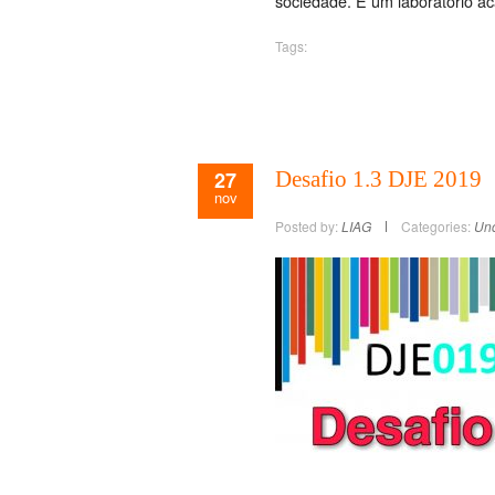
sociedade. É um laboratório a
Tags:
27
Desafio 1.3 DJE 2019
nov
Posted by:
LIAG
Categories:
Unc