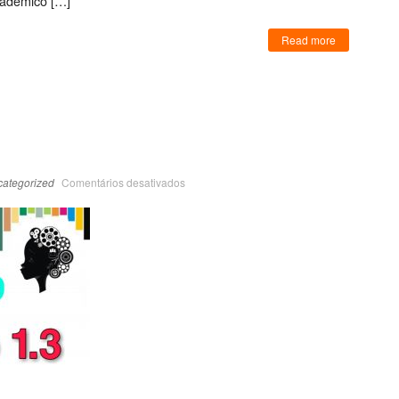
cadêmico […]
Read more
ategorized
Comentários desativados