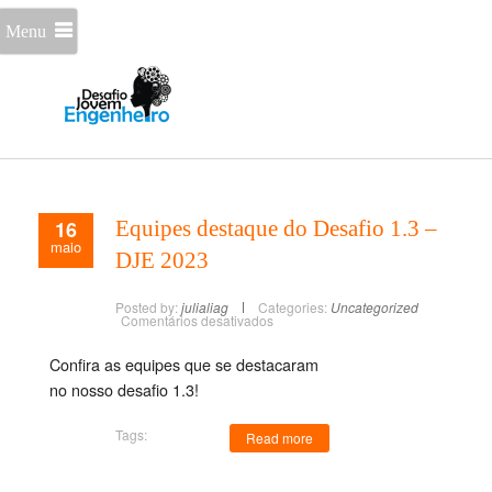
Menu
16
Equipes destaque do Desafio 1.3 –
maio
DJE 2023
Posted by:
julialiag
Categories:
Uncategorized
Comentários desativados
Confira as equipes que se destacaram
no nosso desafio 1.3!
Tags:
Read more