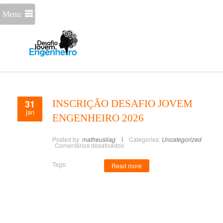
Menu
31
INSCRIÇÃO DESAFIO JOVEM
jan
ENGENHEIRO 2026
Posted by:
matheusliag
Categories:
Uncategorized
Comentários desativados
Tags:
Read more