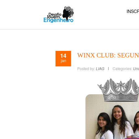
INSCR
14
WINX CLUB: SEGUN
jan
Posted by:
LIAG
Categories:
Unc