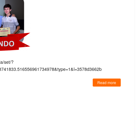
a/set/?
73741833.516556961734978&type=1&l=3578d3662b
Read more