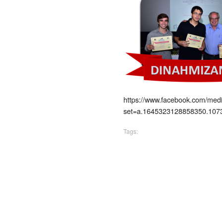
https://www.facebook.com/medi
set=a.1645323128858350.10
Tags: