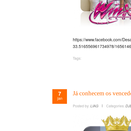
https://www.facebook.com/De
33.516556961734978/1656146
Tags:
7
Já conhecem os venced
jan
Posted by:
LIAG
Categories:
DJ