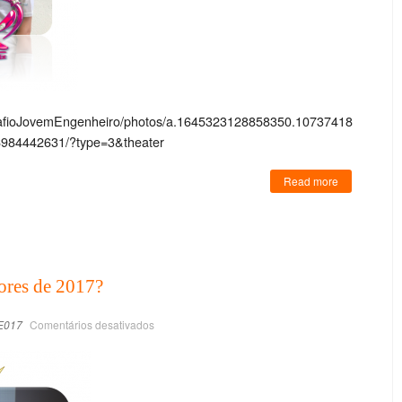
safioJovemEngenheiro/photos/a.1645323128858350.10737418
984442631/?type=3&theater
Read more
ores de 2017?
E017
Comentários desativados