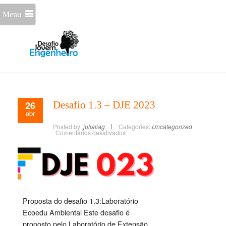
Menu
26
Desafio 1.3 – DJE 2023
abr
Posted by:
julialiag
Categories:
Uncategorized
Comentários desativados
Proposta do desafio 1.3:Laboratório
Ecoedu Ambiental Este desafio é
proposto pelo Laboratório de Extensão