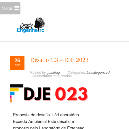
Menu
26
Desafio 1.3 – DJE 2023
abr
Posted by:
julialiag
Categories:
Uncategorized
Comentários desativados
Proposta do desafio 1.3:Laboratório
Ecoedu Ambiental Este desafio é
proposto pelo Laboratório de Extensão