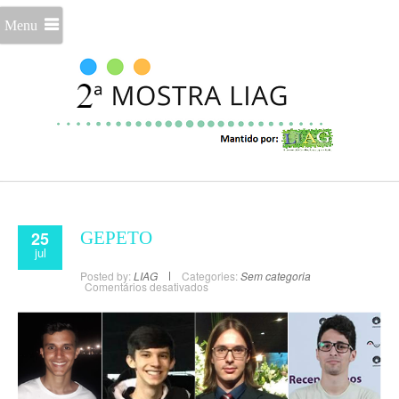
Menu
25
GEPETO
jul
Posted by:
LIAG
Categories:
Sem categoria
Comentários desativados