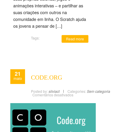
animações interativas – e partilhar as
suas criações com outros na
comunidade em linha. O Scratch ajuda
os jovens a pensar de […]
Tags:
Read more
21
CODE.ORG
maio
Posted by:
silviact
Categories:
Sem categoria
Comentários desativados