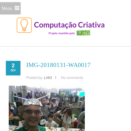
Menu
2
IMG-20180131-WA0017
abr
Posted by:
LIAG
No comments