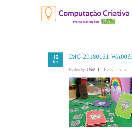
12
IMG-20180131-WA003
fev
Posted by:
LIAG
No comments