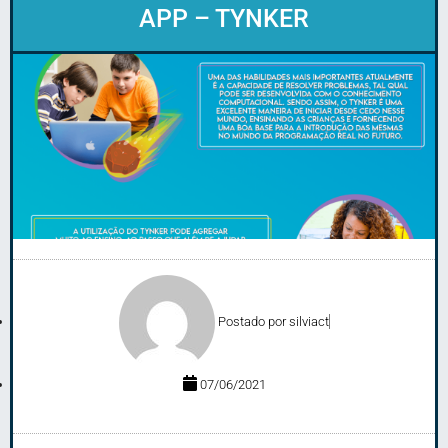
APP – TYNKER
Postado por
silviact
07/06/2021