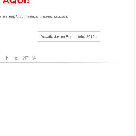
o
dje
dje019
engenheiro
ft
jovem
unicamp
Desafio Jovem Engenheiro 2019 »