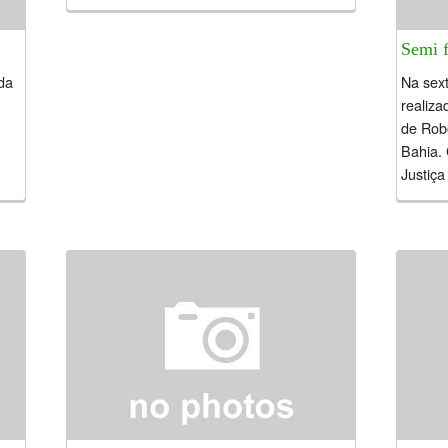
:Equipe...
Semi 
 da
Na sext
realiza
de Rob
Bahia.
Justiça