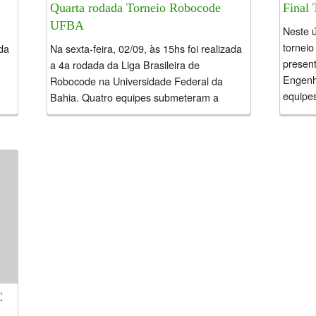
Quarta rodada Torneio Robocode
Final
UFBA
Neste ú
tornei
ada
Na sexta-feira, 02/09, às 15hs foi realizada
present
a 4a rodada da Liga Brasileira de
Engenh
Robocode na Universidade Federal da
equipes 
Bahia. Quatro equipes submeteram a
primeira versão do robô, e uma...
C