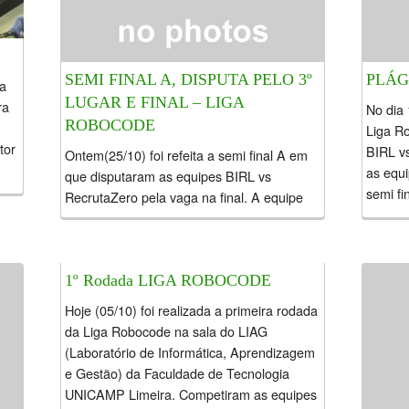
SEMI FINAL A, DISPUTA PELO 3º
PLÁG
a
LUGAR E FINAL – LIGA
ra
No dia 
ROBOCODE
Liga R
tor
BIRL vs
Ontem(25/10) foi refeita a semi final A em
as equ
que disputaram as equipes BIRL vs
semi fin
RecrutaZero pela vaga na final. A equipe
BIRL saiu vitoriosa. Hoje(26/10) foi
realizado a disputa pelo...
1º Rodada LIGA ROBOCODE
Hoje (05/10) foi realizada a primeira rodada
da Liga Robocode na sala do LIAG
(Laboratório de Informática, Aprendizagem
e Gestão) da Faculdade de Tecnologia
UNICAMP Limeira. Competiram as equipes