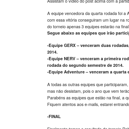
Assistam o vídeo do post acima com a partid
A equipe vencedora da quarta rodada foi a
com essa vitória conseguiram um lugar na r
do torneio apenas 3 equipes estarão na fin
Segue abaixo as equipes que irão particip
-Equipe GERX – venceram duas rodadas, 
2014.
-Equipe NERV – venceram a primeira rod
rodada do segundo semestre de 2014.
-Equipe Adventure – venceram a quarta 
A todas as outras equipes que participaram
mas não desistam, pois o ano que vem terã
Parabéns as equipes que estão na final, a q
Fiquem atentos aos e-mails, estarei entrand
-FINAL
Finalmente temos o resultado do torneio 