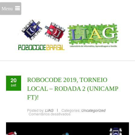
Menu
20
ROBOCODE 2019, TORNEIO
set
LOCAL – RODADA 2 (UNICAMP
FT)!
Posted by:
LIAG
Categories:
Uncategorized
Comentários desativados