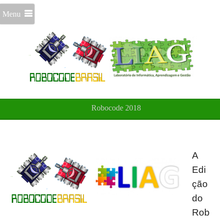
Menu
Robocode 2018
A
Edi
ção
do
Rob