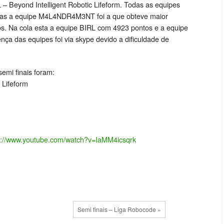
 Beyond Intelligent Robotic Lifeform. Todas as equipes
as a equipe M4L4NDR4M3NT foi a que obteve maior
s. Na cola esta a equipe B
IRL com 4923 pontos e a equipe
ça das equipes foi via skype devido a dificuldade de
semi finais foram:
 Lifeform
s://www.youtube.com/watch?v=IaMM4icsqrk
Semi finais – Liga Robocode »