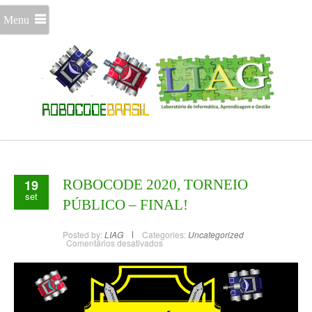
Menu
19
ROBOCODE 2020, TORNEIO
set
PÚBLICO – FINAL!
Posted by:
LIAG
Categories:
Uncategorized
Comentários desativados