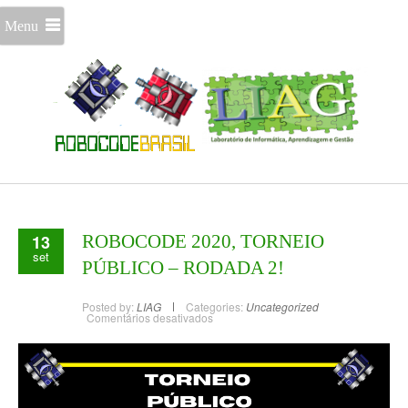
Menu
13
ROBOCODE 2020, TORNEIO
set
PÚBLICO – RODADA 2!
Posted by:
LIAG
Categories:
Uncategorized
Comentários desativados