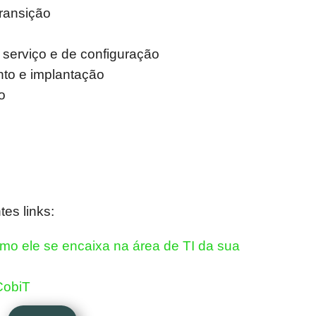
ransição
serviço e de configuração
to e implantação
o
es links:
como ele se encaixa na área de TI da sua
CobiT