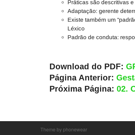
Práticas são descritivas e
Adaptação: gerente deter
Existe também um “padrão
Léxico
Padrão de conduta: respon
Download do PDF:
GP
Página Anterior:
Gest
Próxima Página:
02. 
Theme by phonewear