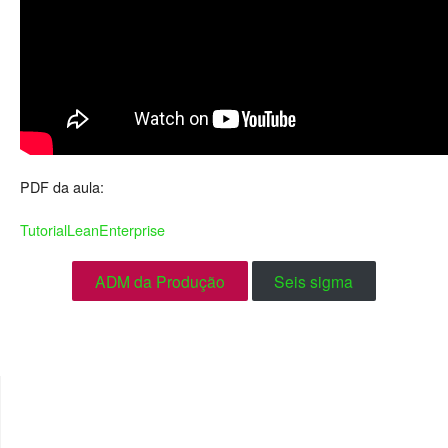
PDF da aula:
TutorialLeanEnterprise
ADM da Produção
Seis sigma