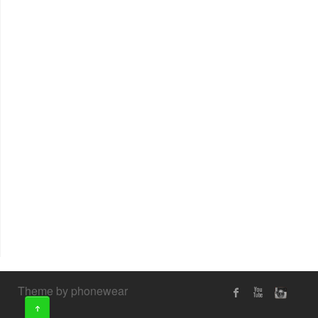
Theme by phonewear
↑