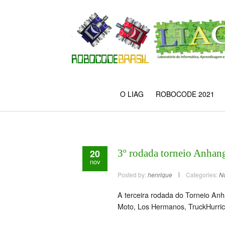
O LIAG
ROBOCODE 2021
20
3º rodada torneio Anhan
nov
Posted by:
henrique
Categories:
No
A terceira rodada do Torneio An
Moto, Los Hermanos, TruckHurri