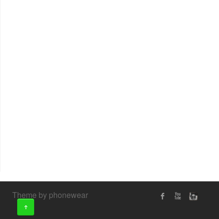
Theme by phonewear
↑