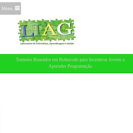
Menu
Torneios Baseados em Robocode para Incentivar Jovens a
Aprender Programação