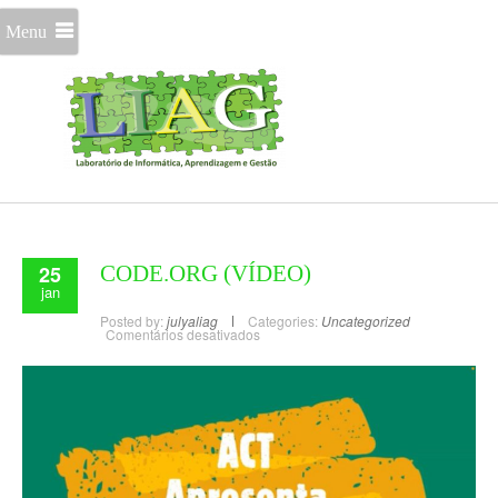
Menu
25
CODE.ORG (VÍDEO)
jan
Posted by:
julyaliag
Categories:
Uncategorized
Comentários desativados