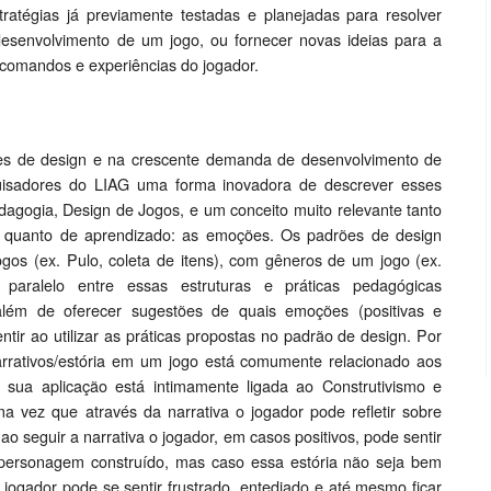
stratégias já previamente testadas e planejadas para resolver
esenvolvimento de um jogo, ou fornecer novas ideias para a
comandos e experiências do jogador.
es de design e na crescente demanda de desenvolvimento de
quisadores do LIAG uma forma inovadora de descrever esses
dagogia, Design de Jogos, e um conceito muito relevante tanto
o quanto de aprendizado: as emoções. Os padrões de design
os (ex. Pulo, coleta de itens), com gêneros de um jogo (ex.
aralelo entre essas estruturas e práticas pedagógicas
s, além de oferecer sugestões de quais emoções (positivas e
ntir ao utilizar as práticas propostas no padrão de design. Por
rrativos/estória em um jogo está comumente relacionado aos
sua aplicação está intimamente ligada ao Construtivismo e
a vez que através da narrativa o jogador pode refletir sobre
 ao seguir a narrativa o jogador, em casos positivos, pode sentir
o personagem construído, mas caso essa estória não seja bem
 jogador pode se sentir frustrado, entediado e até mesmo ficar