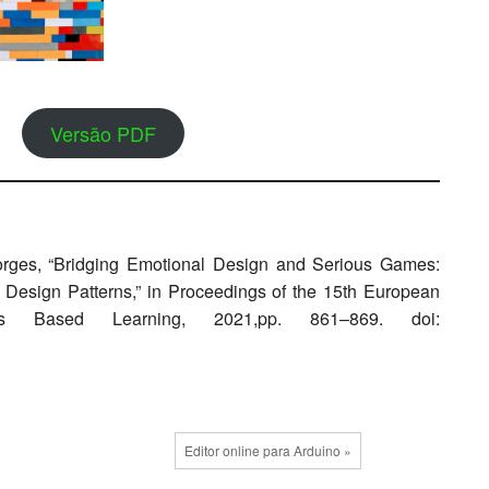
Versão PDF
orges, “Bridging Emotional Design and Serious Games:
 Design Patterns,” in Proceedings of the 15th European
 Based Learning, 2021,pp. 861–869. doi:
Editor online para Arduino »