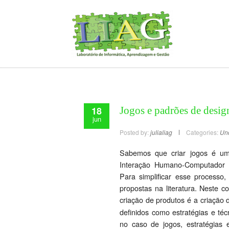
18
Jogos e padrões de desig
jun
Posted by:
julialiag
Categories:
Un
Sabemos que criar jogos é uma 
Interação Humano-Computador (
Para simplificar esse processo,
propostas na literatura. Neste 
criação de produtos é a criaçã
definidos como estratégias e té
no caso de jogos, estratégias 