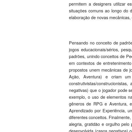
permitem a designers utilizar e
situações comuns ao longo do d
elaboração de novas mecânicas, 
Pensando no conceito de padrõ
jogos educacionais/sérios, pes
padrões, unindo conceitos de Pe
em contextos de entreteniment
propostos unem mecânicas de jog
Ação, Aventura) e criam um p
construtivistas/construcionista
negativas) que o jogador pode se
exemplo, o uso de elementos na
gêneros de RPG e Aventura, e 
Aprendizado por Experiência, um
diferentes conceitos. Finalmente,
alegria, gratidão e orgulho pel
desenvolvida (casos negativos) o