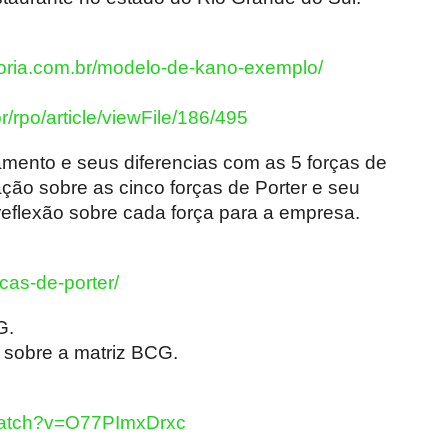
toria.com.br/modelo-de-kano-exemplo/
/rpo/article/viewFile/186/495
amento e seus diferencias com as 5 forças de
cação sobre as cinco forças de Porter e seu
reflexão sobre cada força para a empresa.
rcas-de-porter/
G.
sobre a matriz BCG.
watch?v=O77PImxDrxc