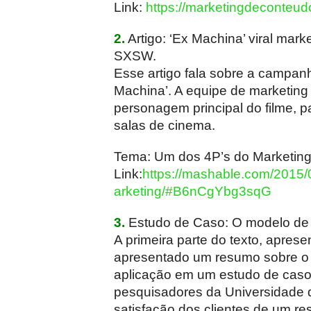
Link:
https://marketingdeconteud
2.
Artigo: ‘Ex Machina’ viral mark
SXSW.
Esse artigo fala sobre a campan
Machina’. A equipe de marketing d
personagem principal do filme, p
salas de cinema.
Tema: Um dos 4P’s do Marketin
Link:
https://mashable.com/2015/
arketing/#B6nCgYbg3sqG
3.
Estudo de Caso: O modelo de 
A primeira parte do texto, apres
apresentado um resumo sobre o 
aplicação em um estudo de caso 
pesquisadores da Universidade d
satisfação dos clientes de um re