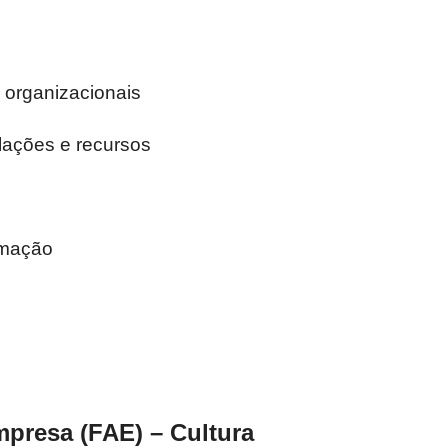
a organizacionais
alações e recursos
rmação
mpresa (FAE) – Cultura