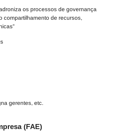
 padroniza os processos de governança
a o compartilhamento de recursos,
nicas”
Ms
igna gerentes, etc.
mpresa (FAE)