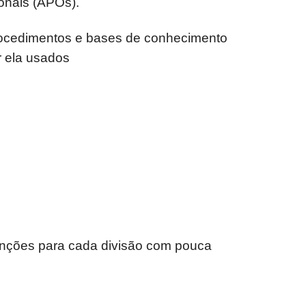
ionais (APOs).
 procedimentos e bases de conhecimento
r ela usados
r funções para cada divisão com pouca