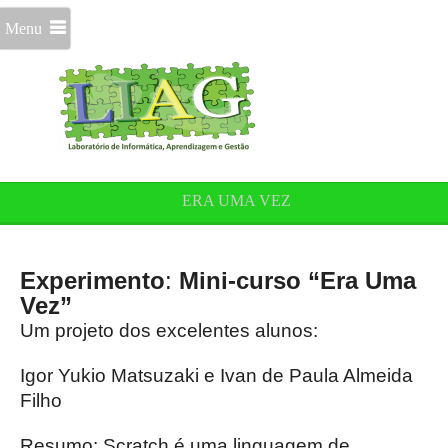
Menu
ERA UMA VEZ
Experimento
:
Mini-curso “Era Uma
Vez”
Um projeto dos excelentes alunos:
Igor Yukio Matsuzaki e Ivan de Paula Almeida
Filho
Resumo: Scratch é uma linguagem de