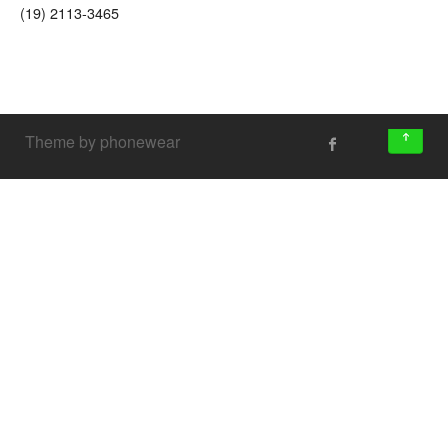
(19) 2113-3465
↑
Theme by phonewear