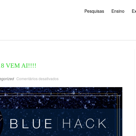
Pesquisas
Ensino
E
 VEM AI!!!!
egorized
Comentários desativados