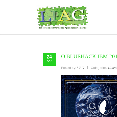
24
O BLUEHACK IBM 2018
set
Posted by:
LIAG
Categories:
Uncat