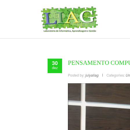
30
PENSAMENTO COMPU
dez
Posted by:
julyaliag
Categories:
Un