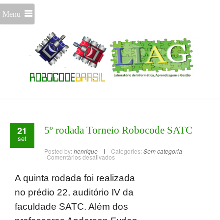
Menu
21
5º rodada Torneio Robocode SATC
set
Posted by:
henrique
Categories:
Sem categoria
Comentários desativados
A quinta rodada foi realizada
no prédio 22, auditório IV da
faculdade SATC. Além dos