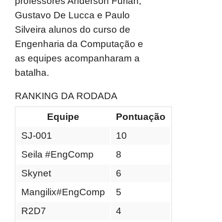
professores Anderson Furlan,
Gustavo De Lucca e Paulo
Silveira alunos do curso de
Engenharia da Computação e
as equipes acompanharam a
batalha.
RANKING DA RODADA
Equipe
Pontuação
SJ-001
10
Seila #EngComp
8
Skynet
6
Mangilix#EngComp
5
R2D7
4