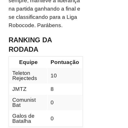
sempre, manteve a liderança
na partida ganhando a final e
se classificando para a Liga
Robocode. Parábens.
RANKING DA
RODADA
Equipe
Pontuação
Teleton
10
Rejecteds
JMTZ
8
Comunist
0
Bat
Galos de
0
Batalha