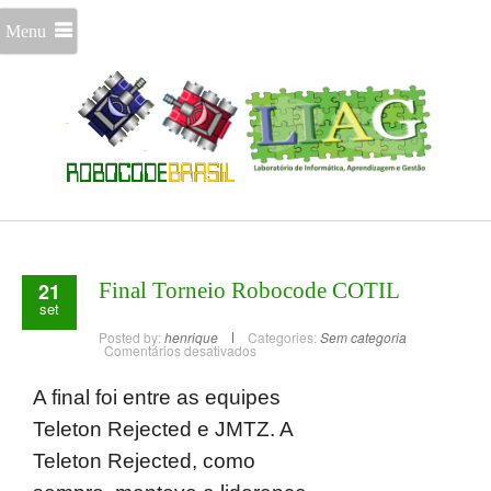
Menu
21
Final Torneio Robocode COTIL
set
Posted by:
henrique
Categories:
Sem categoria
Comentários desativados
A final foi entre as equipes
Teleton Rejected e JMTZ. A
Teleton Rejected, como