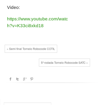
Video:
https://www.youtube.com/watc
h?v=K33ci8xkd18
« Semi final Torneio Robocode COTIL
5º rodada Torneio Robocode SATC »