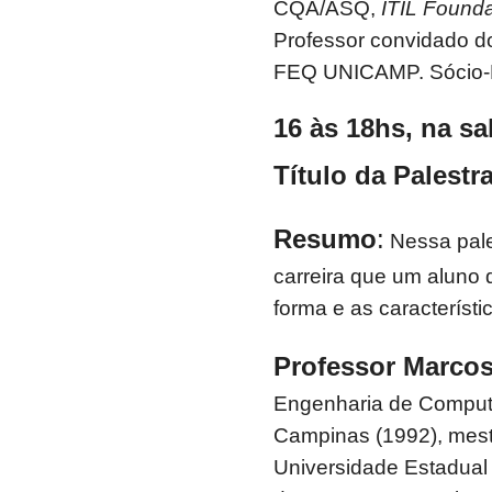
CQA/ASQ,
ITIL Founda
Professor convidado d
FEQ UNICAMP. Sócio-
16 às 18hs, na sa
Título da Palestra
Resumo
:
Nessa pale
carreira que um aluno
forma e as característ
Professor Marco
Engenharia de Comput
Campinas (1992), mes
Universidade Estadual