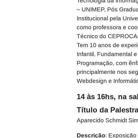
Tecnologia da Informaç
– UNIMEP, Pós Gradua
Institucional pela Univ
como professora e coo
Técnico do CEPROCAMP
Tem 10 anos de experi
Infantil, Fundamental e
Programação, com ênf
principalmente nos se
Webdesign e Informát
14 às 16hs, na sa
Título da Palestra
Aparecido Schmidt Si
Descrição
: Exposição