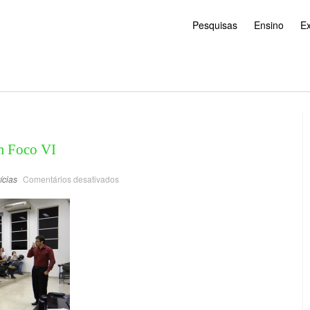
Pesquisas
Ensino
E
m Foco VI
ícias
Comentários desativados