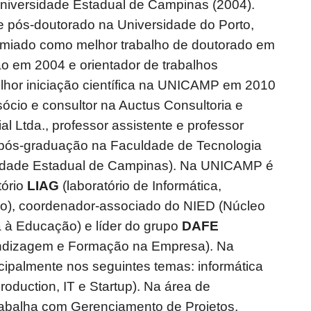
iversidade Estadual de Campinas (2004).
e pós-doutorado na Universidade do Porto,
emiado como melhor trabalho de doutorado em
o em 2004 e orientador de trabalhos
hor iniciação científica na UNICAMP em 2010
ócio e consultor na Auctus Consultoria e
l Ltda., professor assistente e professor
pós-graduação na Faculdade de Tecnologia
dade Estadual de Campinas). Na UNICAMP é
tório
LIAG
(laboratório de Informática,
o), coordenador-associado do NIED (Núcleo
a à Educação) e líder do grupo
DAFE
ndizagem e Formação na Empresa). Na
ncipalmente nos seguintes temas: informática
oduction, IT e Startup). Na área de
trabalha com Gerenciamento de Projetos,