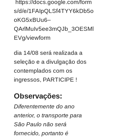
https://docs.google.com/form
s/d/e/1FAIpQLSf4TYY6kDb5o
oKG5xBUu6–
QArlMuIv5ee3mQJb_3OESMl
EVg/viewform
dia 14/08 será realizada a
seleção e a divulgação dos
contemplados com os
ingressos, PARTICIPE !
Observações:
Diferentemente do ano
anterior, o transporte para
São Paulo não será
fornecido, portanto é