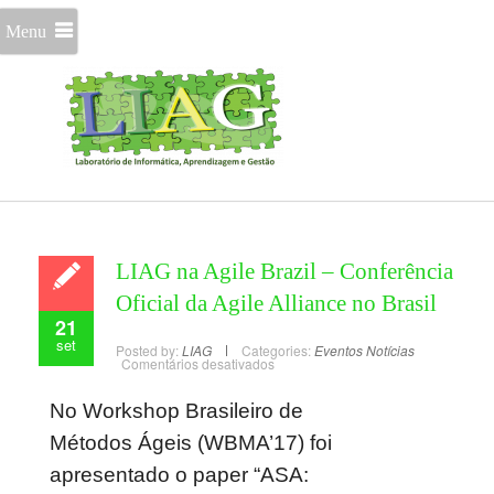
Menu
LIAG na Agile Brazil – Conferência
Oficial da Agile Alliance no Brasil
21
set
Posted by:
LIAG
Categories:
Eventos
Notícias
Comentários desativados
No Workshop Brasileiro de
Métodos Ágeis (WBMA’17) foi
apresentado o paper “ASA: