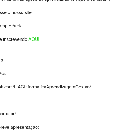
se o nosso site:
camp.br/act/
se inscrevendo
AQUI
.
mp
AG:
ook.com/LIAGInformaticaAprendizagemGestao/
icamp.br/
reve apresentação: