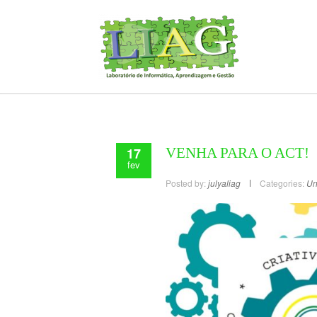
17
VENHA PARA O ACT!
fev
Posted by:
julyaliag
Categories:
Un