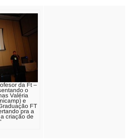
ofesor da Ft –
entando o
nas Valéria
nicamp) e
Graduação FT
rtando pra a
a criação de
”