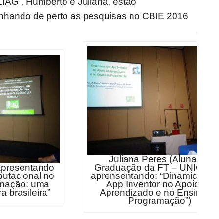
LIAG , Humberto e Juliana, estão
hando de perto as pesquisas no CBIE 2016
Juliana Peres (Aluna de
apresentando
Graduação da FT – UNICAM
utacional no
aprensentando: “Dinamicas c
amação: uma
App Inventor no Apoio ao
ra brasileira”
Aprendizado e no Ensino d
Programação”)