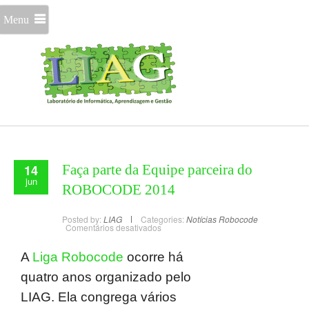
Menu
14
Faça parte da Equipe parceira do
jun
ROBOCODE 2014
Posted by:
LIAG
Categories:
Notícias
Robocode
Comentários desativados
A
Liga Robocode
ocorre há
quatro anos organizado pelo
LIAG. Ela congrega vários