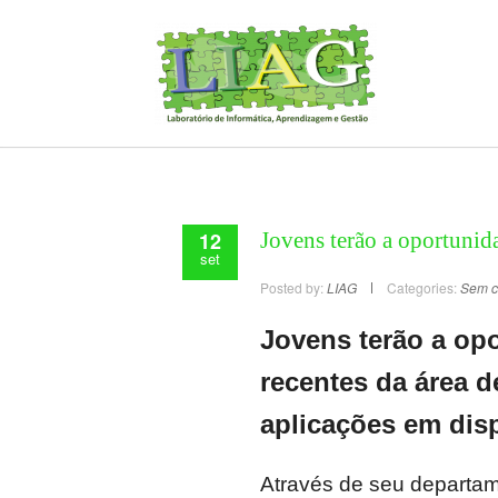
12
Jovens terão a oportunida
set
Posted by:
LIAG
Categories:
Sem c
Jovens terão a op
recentes da área d
aplicações em disp
Através de seu departam