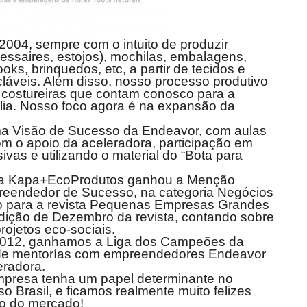
2004, sempre com o intuito de produzir
essaires, estojos), mochilas, embalagens,
oks, brinquedos, etc, a partir de tecidos e
icláveis. Além disso, nosso processo produtivo
 costureiras que contam conosco para a
ília. Nosso foco agora é na expansão da
ma Visão de Sucesso da Endeavor, com aulas
om o apoio da aceleradora, participação em
ivas e utilizando o material do “Bota para
a Kapa+EcoProdutos ganhou a Menção
eendedor de Sucesso, na categoria Negócios
bo para a revista Pequenas Empresas Grandes
ição de Dezembro da revista, contando sobre
projetos eco-sociais.
012, ganhamos a Liga dos Campeões da
de mentorías com empreendedores Endeavor
eradora.
mpresa tenha um papel determinante no
 Brasil, e ficamos realmente muito felizes
o do mercado!