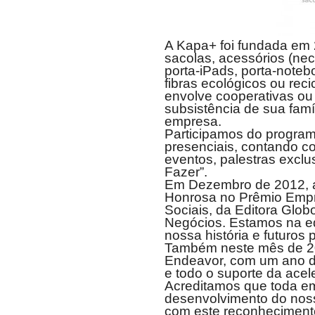
A Kapa+ foi fundada em 
sacolas, acessórios (nec
porta-iPads, porta-notebo
fibras ecológicos ou rec
envolve cooperativas ou
subsistência de sua fam
empresa.
Participamos do progra
presenciais, contando c
eventos, palestras exclus
Fazer”.
Em Dezembro de 2012, 
Honrosa no Prêmio Empr
Sociais, da Editora Glo
Negócios. Estamos na ed
nossa história e futuros 
Também neste mês de 2
Endeavor, com um ano 
e todo o suporte da acel
Acreditamos que toda e
desenvolvimento do nosso
com este reconheciment