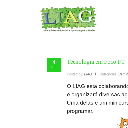
4
Tecnologia em Foco FT –
set
Posted by:
LIAG
Categories:
Sem c
O LIAG esta colaborand
e organizará diversas a
Uma delas é um minicur
programar.