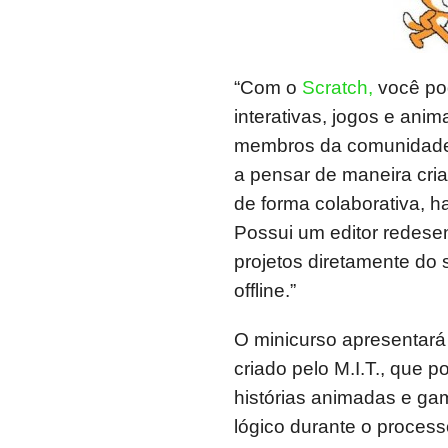
“Com o
Scratch,
você pod
interativas, jogos e ani
membros da comunidade o
a pensar de maneira criat
de forma colaborativa, h
Possui um editor redesen
projetos diretamente d
offline.”
O minicurso apresentará 
criado pelo M.I.T., que 
histórias animadas e gam
lógico durante o proces